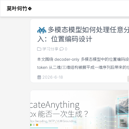
莫叶何竹🍀
多模态模型如何处理任意
入：位置编码设计
学习分享
0
本文围绕 decoder-only 多模态模型中的位置编
token 从二维/三维结构被展平成一维序列后带来
Vanilla 1D RoPE 的优势是简单、兼容预训练 L
2026-6-18
二维几何关系压缩到一维序列距离中。对于任意分
空间相对位置可能对应不同的一维相对距离，这会
结构的难度。 3D RoPE / MRoPE 的核心思路，
维输入形式，但为每个 token 分配三维 position id，即
这样既能兼容文本 token 的 1D RoPE 先验，又能让视
时间、高度、宽度方向上的几何相对关系。 MRoPE-I