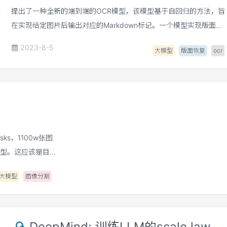
提出了一种全新的端到端的OCR模型，该模型基于自回归的方法，旨
在实现给定图片后输出对应的Markdown标记。一个模型实现版面分
析、文本检测、文本识别、公式识别等功能。
2023-8-5
大模型
版面恢复
ocr
ks，1100w张图
模型。这应该是目
大模型
图像分割
DeepMind: 训练LLM的scale law