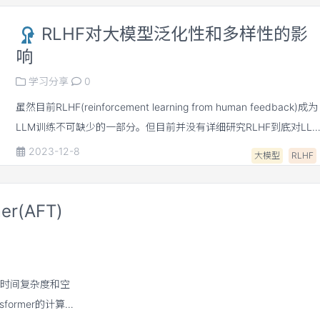
RLHF对大模型泛化性和多样性的影
响
学习分享
0
虽然目前RLHF(reinforcement learning from human feedback)成为
LLM训练不可缺少的一部分。但目前并没有详细研究RLHF到底对LL
哪一方面有益 or 有害。为了提升对RLHF不同阶段收益的认知，本文
2023-12-8
大模型
RLHF
从实验上系统探究了RLHF的三个阶段supervised fine-tuning (SFT),
reward modeling(RW), RLHF对LLM泛化性(generalisation)和生成多
mer(AFT)
样性(diversity)的影响。
rmer的时间复杂度和空
ormer的计算