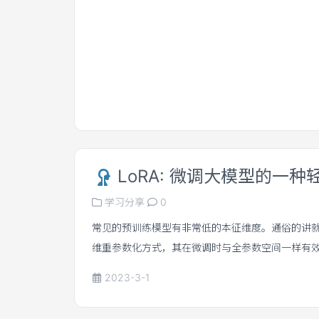
LoRA: 微调大模型的一
学习分享
0
常见的预训练模型有非常低的本征维度。通俗的讲
维重参数化方式，其在微调时与全参数空间一样有效
相对原本架构它增加了一个旁路，使输入向较小的
2023-3-1
影。微调过程时仅更新旁路的较为轻量的权重A,B
W。