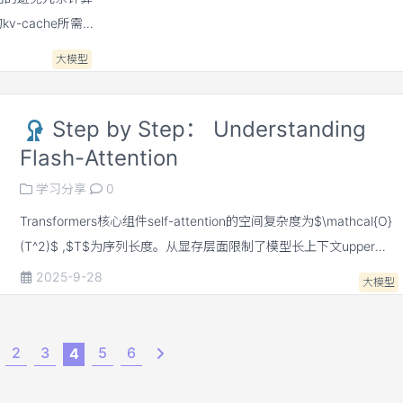
-cache所需的
本生成的主要瓶颈之
大模型
大量研究者广泛关
经典的casual
Step by Step： Understanding
优化kv-cache
Flash-Attention
学习分享
0
Transformers核心组件self-attention的空间复杂度为$\mathcal{O}
(T^2)$ ,$T$为序列长度。从显存层面限制了模型长上下文upper
bound。对于标准的self-attention计算而言，需要频繁进行
2025-9-28
大模型
HBM(high bandwidth memory, HBM)和SRAM的内存读写，存在IO
瓶颈。 FlashAttention的核心创新点是通过online-softmax和tiling技
巧来将self-attention的空间复杂度降至$\mathcal{O}(T)$，减少HB
2
3
5
6
4
与SRAM的IO通信。