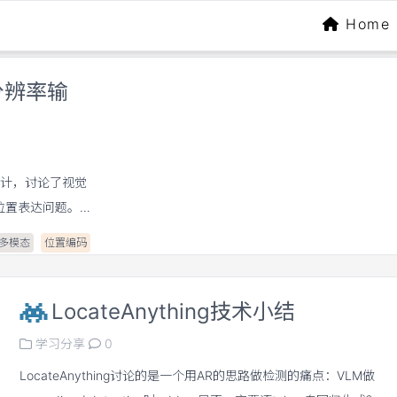
Home
分辨率输
码设计，讨论了视觉
的位置表达问题。
LM，但它会把图像中的
多模态
位置编码
辨率输入，同样的
增加模型学习空间
LocateAnything技术小结
是让序列仍然保持一
 $(t,h,w)$。
学习分享
0
觉 token 保留
LocateAnything讨论的是一个用AR的思路做检测的痛点：VLM做
、MHRoPE 等方