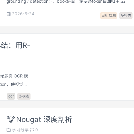
grounding / detection时，bbox是否一定要逐token自回归生成？
轴能更充分地利用
2026-6-24
目标检测
多模态
术小结：用R-
端到端多页 OCR 模
ntion，使视觉
最近窗口，从而在多页
ocr
多模态
实现更高效的 long-
🐮
Nougat 深度剖析
学习分享
0