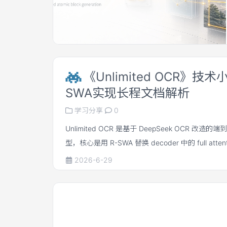
法在频率分配层面改进标准 MRoPE，使不同位置
RoPE 的频谱。
《Unlimited OCR》技
SWA实现长程文档解析
学习分享
0
Unlimited OCR 是基于 DeepSeek OCR 改造的
型，核心是用 R-SWA 替换 decoder 中的 full atte
tokens、prompt 全局可见，而生成历史只保留
2026-6-29
PDF OCR 中保持恒定 decode-side KV cache，
horizon parsing。