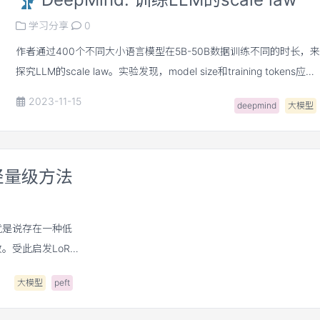
学习分享
0
作者通过400个不同大小语言模型在5B-50B数据训练不同的时长，来
探究LLM的scale law。实验发现，model size和training tokens应当
scale equally，如：当model size扩大一倍，training tokens也应当
2023-11-15
deepmind
大模型
扩大一倍。作者根据这个scale law训练chinchilla，在多个任务上实
SOTA。
种轻量级方法
就是说存在一种低
。受此启发LoRA
子空间进行随机投
大模型
peft
，取代更新原有权重