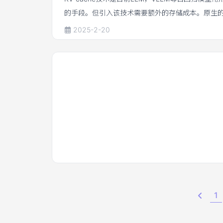
的手段。但引入该技术需要额外的存储成本。原生的kv
存储成本与生成的token长度成正比，是目前长文
2025-2-20
一。目前针对如何降低KV-cache的存储成本激起
注。GQA，MQA，MLA是目前常用的方法。本文将从
attention出发，阐述kv-cache的必要性，及目前常见
的手段。
1