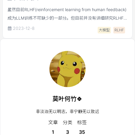
虽然目前RLHF(reinforcement learning from human feedback)
成为LLM训练不可缺少的一部分。但目前并没有详细研究RLHF
到底对LLM哪一方面有益 or 有害。为了提升对RLHF不同阶段收
2023-12-8
大模型
RLHF
益的认知，本文从实验上系统探究了RLHF的三个阶段
supervised fine-tuning (SFT), reward modeling(RW), RLHF对
LLM泛化性(generalisation)和生成多样性(diversity)的影响。
莫叶何竹🍀
非淡泊无以明志，非宁静无以致远
文章
分类
标签
1
3
35