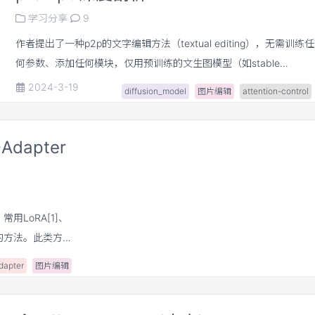
学习分享
9
作者提出了一种p2p的文字编辑方法（textual editing），无需训练任
何参数、添加任何模块，仅用预训练的文生图模型（如stable
diffusion）即能实现卓越的textual editing能力。核心是通过约束
2024-3-19
diffusion_model
图片编辑
attention-control
control cross attention中的attention map实现控制！
-Adapter
常用LoRA[1]、
e-tune的方法。此类方法
权重，比较麻烦。
dapter
图片编辑
只需给一张
生成过程中？这就是