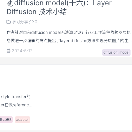
🏂
diffusion model(十六)：Layer
Diffusion 技术小结
学习分享
0
作者针对目前diffusion model无法满足设计行业工作流程依赖图层信
息做进一步编辑的痛点提出了layer diffusion方法实现分层图片的生
成。 • diffusion model实现RGBA图片的生成。通过额外引入RGBA
2024-5-12
diffusion_model
encoder来将透明层信息编码为不影响预训练latent分布的 offset尽
能的保留了预训练模型的生成能力。并额外引入了一个decoder能解
码出透明层图片。 • diffusion model实现分层生成。设计了一套高效
可用的数据收集pipeline准备训练数据。通过attention sharing方法保
证不同层之间的语义连贯性。
style transfer的
r在做reference
• image
图片编辑
adapter
过调节image
t，并且不能保证成