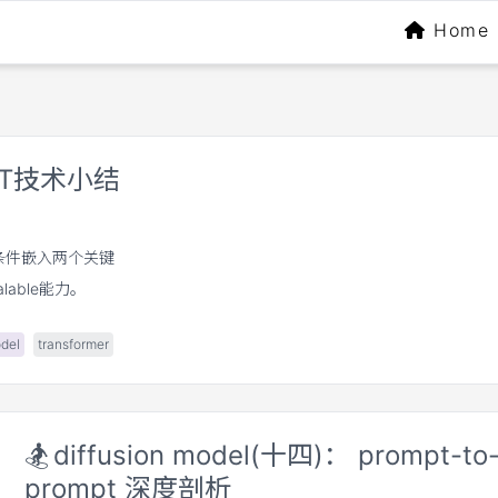
Home
：DiT技术小结
en化和条件嵌入两个关键
lable能力。
odel
transformer
🏂
diffusion model(十四)： prompt-to
prompt 深度剖析