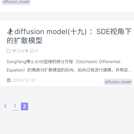
diffusion_model
数据加噪的方式缓解上述两个问题，并提出退火的朗之万采样算法完
成高质量的样本生成。
🏂
diffusion model(十九) ：SDE视角下
的扩散模型
学习分享
0
SongYang博士从Itô型随机微分方程（Stochastic Differential
Equation）的角度对扩散模型的前向、后向过程进行建模，并用该理
论框架统一了DDPM][1]和SMLD[2]
2024-12-31
diffusion_model
1
2