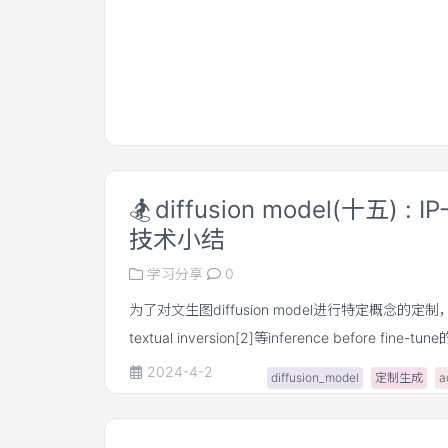
🏂
diffusion model(十五) : IP
技术小结
学习分享
0
为了对文生图diffusion model进行特定概念的定制，
textual inversion[2]等inference before fin
有一个弊端：每一个新的概念都需要重新训练一个
2024-4-2
diffusion_model
定制生成
a
那么，能不能有一个方法inference前无须微调，
reference image，就能将该图片的概念融入到