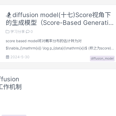
🏂
diffusion model(十七)Score视角下
的生成模型（Score-Based Generative
Models）
学习分享
0
score based model将对概率分布的估计转为对
$\nabla_{\mathrm{x}} \log p_{data}(\mathrm{x})$ (称之为score)的
估计规避对归一化参数$Z_{\theta}$的计算，以此摆脱网络架构的限
2024-5-30
diffusion_model
制。 但是，由于**原始数据分布$p_{data}(\mathrm{x})$不可知，无
法直接用fisher divergence（式4）**训练score based model模型
需要转为score matching 的优化形式（式6）。 对于图片而言，数据
fusion
维度过大，原生score matching需要计算**Jacobian matrix**，计算
t的工作机制
开销非常大，需要结合slice score matching（SSM）或denoising
score matching（DSM）的方法减少计算开销。 虽然通过以上手段
们可以相对高效的训练score-based model 。但由于流形假设和数据
低密度区域的影响，导致模型估计的score 不准确。作者通过对原始