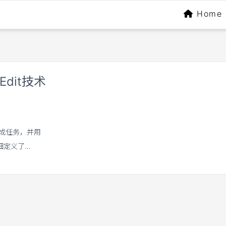
Home
uEdit技术
模为生成任务，并用
详细定义了
，并设计了一个高效高质量
理解能力，引入
问题。并且提出task
模型扩展到新的