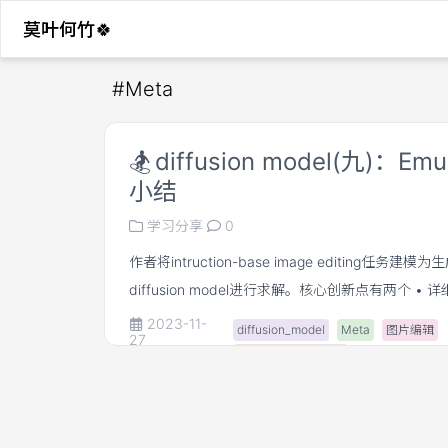
莫叶何竹🍀
#
Meta
🏂
diffusion model(九)：Em
小结
学习分享
0
作者将intruction-base image editing任务建
diffusion model进行求解。核心创新点有两个 • 
instruction-based image edit处理的任务
2023-11-
diffusion_model
Meta
图片编辑
27
的数据构建方法。 • 为提升模型对instruction的
instruct-based-edit
learnable task embedding，能较好的解决上述
inversion的训练方法，只需少量数据就能有效将
task（类似textual inversion的思想）。