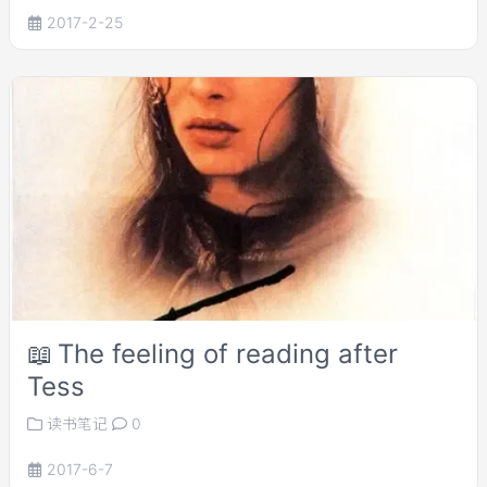
2017-2-25
📖
The feeling of reading after
Tess
读书笔记
0
2017-6-7