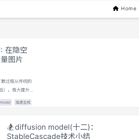
Home
DM: 在隐空
高质量图片
：它将扩散过程从传统的
低），极大提升了
张消费级显卡应
_model
加速生成
, Stable
🏂
diffusion model(十二)：
StableCascade技术小结