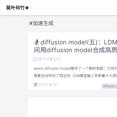
莫叶何竹🍀
#
加速生成
🏂
diffusion model(五)：L
间用diffusion model合成
学习分享
0
latent diffusion model提供了一个新的思路
像素空间转到了隐空间（DM模型输入参数量大大降
DM的训练效率和推理效率，使得DM模型得以在单
2023-8-10
diffusion
用，降低了AI图片生成的上手成本。目前火出圈的Dalle2
Diffusion都用到了LDM技术。